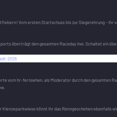
itfiebern! Vom ersten Startschuss bis zur Siegerehrung – ihr
rts überträgt den gesamten Raceday live. Schaltet ein übe
tadt-2026
perte vom hr-fernsehen, als Moderator durch den gesamten Ra
ow.
r Klenzeparkwiese könnt ihr das Renngeschehen ebenfalls wied