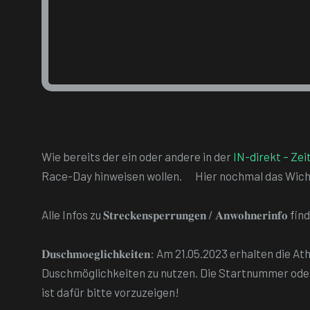
Wie bereits der ein oder andere in der
IN-direkt – Zei
Race-Day hinweisen wollen.
Hier nochmal das Wicht
Alle Infos zu 𝐒𝐭𝐫𝐞𝐜𝐤𝐞𝐧𝐬𝐩𝐞𝐫𝐫𝐮𝐧𝐠𝐞𝐧 / 𝐀𝐧𝐰𝐨𝐡𝐧𝐞𝐫𝐢𝐧𝐟
𝐃𝐮𝐬𝐜𝐡𝐦𝐨𝐞𝐠𝐥𝐢𝐜𝐡𝐤𝐞𝐢𝐭𝐞𝐧: Am 21.05.2023 erhal
Duschmöglichkeiten zu nutzen. Die Startnummer ode
ist dafür bitte vorzuzeigen!