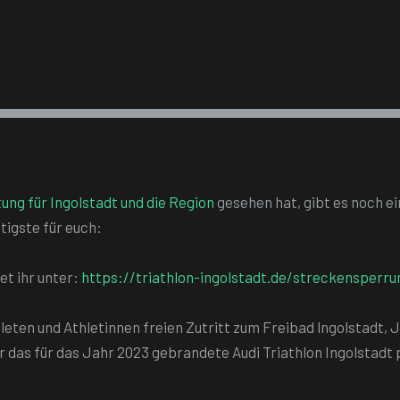
tung für Ingolstadt und die Region
gesehen hat, gibt es noch ei
igste für euch:
 findet ihr unter:
https://triathlon-ingolstadt.de/streckensperru
ten die Athleten und Athletinnen freien Zutritt zum Freibad lngolstad
r das für das Jahr 2023 gebrandete Audi Triathlon Ingolst