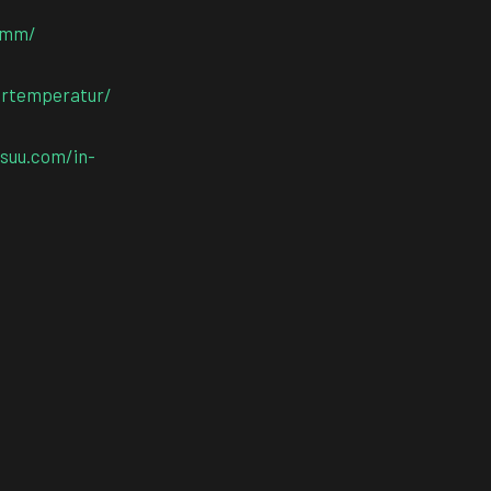
ramm/
sertemperatur/
ssuu.com/in-