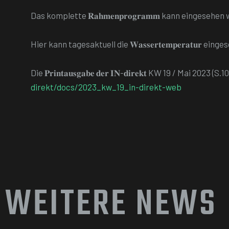
Das komplette 𝐑𝐚𝐡𝐦𝐞𝐧𝐩𝐫𝐨𝐠𝐫𝐚𝐦𝐦 kann eingesehe
Hier kann tagesaktuell die 𝐖𝐚𝐬𝐬𝐞𝐫𝐭𝐞𝐦𝐩𝐞𝐫𝐚𝐭𝐮𝐫 e
Die 𝐏𝐫𝐢𝐧𝐭𝐚𝐮𝐬𝐠𝐚𝐛𝐞 𝐝𝐞𝐫 𝐈𝐍-𝐝𝐢𝐫𝐞𝐤𝐭 KW 19 / M
direkt/docs/2023_kw_19_in-direkt-web
WEITERE NEWS