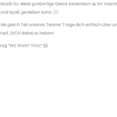
tadt für diese großartige Geste bedanken! 🙏 Ihr macht
nd Spaß genießen kann. 🏊‍♂️
rde gleich Teil unseres Teams! Trage dich einfach über u
rauf, DICH dabei zu haben!
itrag “WE WANT YOU!” 🙌