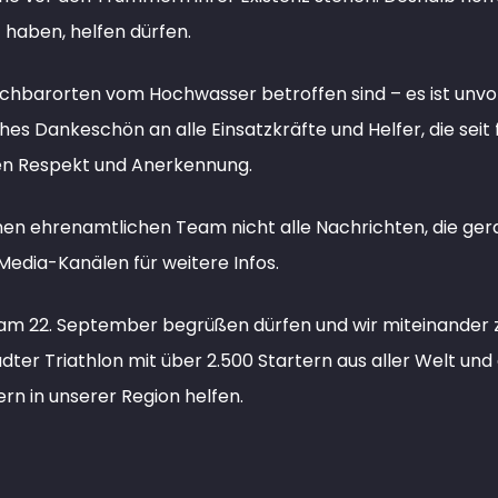
t haben, helfen dürfen.
achbarorten vom Hochwasser betroffen sind – es ist unvor
liches Dankeschön an alle Einsatzkräfte und Helfer, die se
ten Respekt und Anerkennung.
einen ehrenamtlichen Team nicht alle Nachrichten, die ger
Media-Kanälen für weitere Infos.
le am 22. September begrüßen dürfen und wir miteinande
dter Triathlon mit über 2.500 Startern aus aller Welt u
rn in unserer Region helfen.