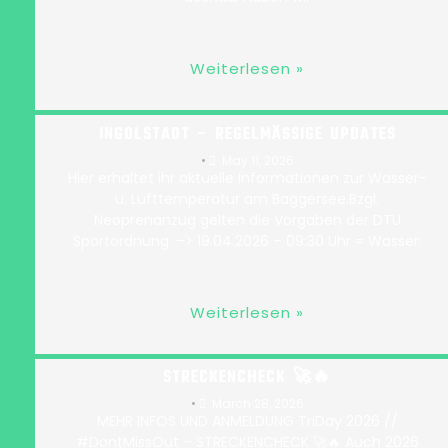
Weiterlesen »
WASSERTEMPERATUR 2026 BAGGERSEE
INGOLSTADT – REGELMÄSSIGE UPDATES
•
May 11, 2026
Hier erhaltet ihr aktuelle Informationen zur Wasser-
u. Lufttemperatur am Baggersee.Bzgl.
Neoprenanzug gelten die Vorgaben der DTU
Sportordnung. –> 19.04.2026 – 09:30 Uhr = Wasser:
Weiterlesen »
TRIDAY 24.05.2026 // #DONTMISSOUT –
STRECKENCHECK 🚀🔥
•
March 28, 2026
MEHR INFOS UND ANMELDUNG TriDay 2026 //
#DontMissOut – STRECKENCHECK 🚀🔥 Auch 2026