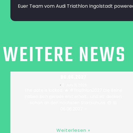
Euer Team vom Audi Triathlon Ingolstadt powered
WEITERE NEWS
#TRIATHLON2027 🫶 SAVE THE DATE –
06.06.2027
•
July 11, 2026
The date is locked. 🔥 #Triathlon2027 Die Beine
haben sich gerade erst erholt… und wir denken
schon an den nächsten Startschuss. 😎 📅
06.06.2027 –
Weiterlesen »