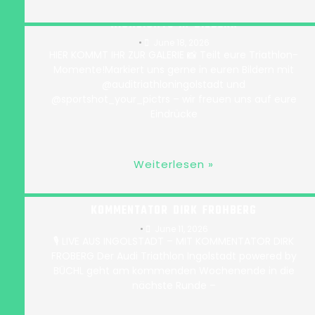
FOTOSERVICE 2026 // EURE TRIATHLON-
HIGHLIGHTS IN BILDERN
•
June 18, 2026
HIER KOMMT IHR ZUR GALERIE 📸 Teilt eure Triathlon-
Momente!Markiert uns gerne in euren Bildern mit
@‌auditriathloningolstadt und
@‌sportshot_your_pictrs – wir freuen uns auf eure
Eindrücke
Weiterlesen »
LIVE-ÜBERTRAGUNG AUS INGOLSTADT – MIT
KOMMENTATOR DIRK FROHBERG
•
June 11, 2026
🎙️ LIVE AUS INGOLSTADT – MIT KOMMENTATOR DIRK
FROBERG Der Audi Triathlon Ingolstadt powered by
BÜCHL geht am kommenden Wochenende in die
nächste Runde –