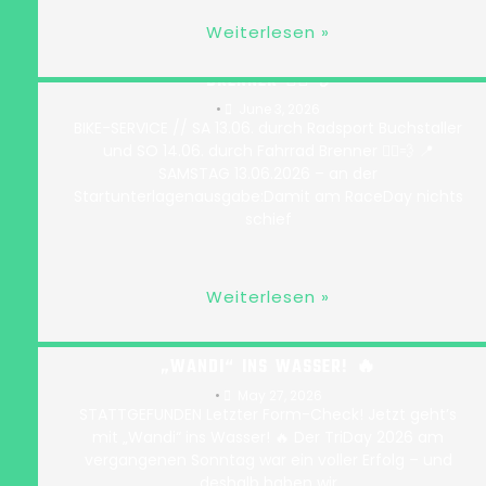
BIKE-SERVICE // SA 13.06. DURCH RADSPORT
Weiterlesen »
BUCHSTALLER UND SO 14.06. DURCH FAHRRAD
BRENNER 🚴‍♂️💨
•
June 3, 2026
BIKE-SERVICE // SA 13.06. durch Radsport Buchstaller
und SO 14.06. durch Fahrrad Brenner 🚴‍♂️💨 📍
SAMSTAG 13.06.2026 – an der
Startunterlagenausgabe:Damit am RaceDay nichts
schief
Weiterlesen »
LETZTER FORM-CHECK! JETZT GEHT’S MIT
„WANDI“ INS WASSER! 🔥
•
May 27, 2026
STATTGEFUNDEN Letzter Form-Check! Jetzt geht’s
mit „Wandi“ ins Wasser! 🔥 Der TriDay 2026 am
vergangenen Sonntag war ein voller Erfolg – und
deshalb haben wir