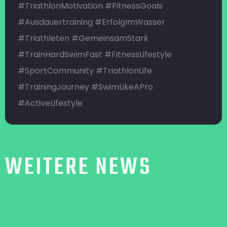
#TriathlonMotivation
#FitnessGoals
#Ausdauertraining
#ErfolgImWasser
#Triathleten
#GemeinsamStark
#TrainHardSwimFast
#FitnessLifestyle
#SportCommunity
#TriathlonLife
#TrainingJourney
#SwimLikeAPro
#ActiveLifestyle
WEITERE NEWS