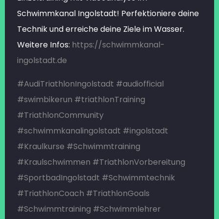
Schwimmkanal Ingolstadt! Perfektioniere deine
Technik und erreiche deine Ziele im Wasser.
Weitere Infos:
https://schwimmkanal-
ingolstadt.de
#AudiTriathlonIngolstadt
#audiofficial
#swimbikerun
#triathlonTraining
#TriathlonCommunity
#schwimmkanalingolstadt
#ingolstadt
#Kraulkurse
#Schwimmtraining
#Kraulschwimmen
#TriathlonVorbereitung
#SportbadIngolstadt
#Schwimmtechnik
#TriathlonCoach
#TriathlonGoals
#Schwimmtraining
#Schwimmlehrer