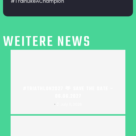
#TrainLikeAChampion
WEITERE NEWS
#TRIATHLON2027 🫶 SAVE THE DATE –
06.06.2027
•
July 11, 2026