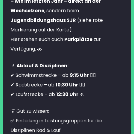
– wie im letzten Jahr – direkt an der
Wechselzone
, sondern beim
Jugendbildungshaus SJR
(siehe rote
Markierung auf der Karte).
Hier stehen euch auch
Parkplätze
zur
Verfügung. 🚗
📌
Ablauf & Disziplinen:
✔ Schwimmstrecke – ab
9:15 Uhr
🏊‍♂️
✔ Radstrecke – ab
10:30 Uhr
🚴‍♀️
✔ Laufstrecke – ab
12:30 Uhr
🏃
💡 Gut zu wissen:
✅ Einteilung in Leistungsgruppen für die
Disziplinen Rad & Lauf