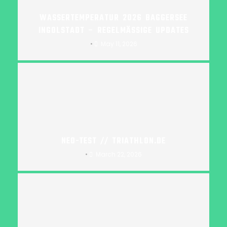
WASSERTEMPERATUR 2026 BAGGERSEE
INGOLSTADT – REGELMÄSSIGE UPDATES
•
May 11, 2026
NEO-TEST // TRIATHLON.DE
•
March 22, 2026