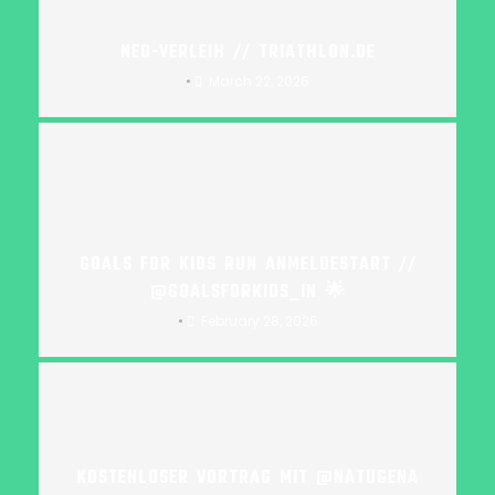
NEO-VERLEIH // TRIATHLON.DE
•
March 22, 2026
GOALS FOR KIDS RUN ANMELDESTART //
@‌GOALSFORKIDS_IN 🌟
•
February 28, 2026
KOSTENLOSER VORTRAG MIT @NATUGENA