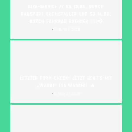
BIKE-SERVICE // SA 13.06. DURCH
RADSPORT BUCHSTALLER UND SO 14.06.
DURCH FAHRRAD BRENNER 🚴‍♂️💨
•
June 3, 2026
LETZTER FORM-CHECK! JETZT GEHT’S MIT
„WANDI“ INS WASSER! 🔥
•
May 27, 2026