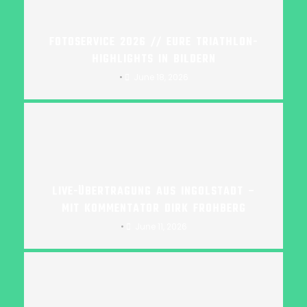
FOTOSERVICE 2026 // EURE TRIATHLON-
HIGHLIGHTS IN BILDERN
•
June 18, 2026
LIVE-ÜBERTRAGUNG AUS INGOLSTADT –
MIT KOMMENTATOR DIRK FROHBERG
•
June 11, 2026